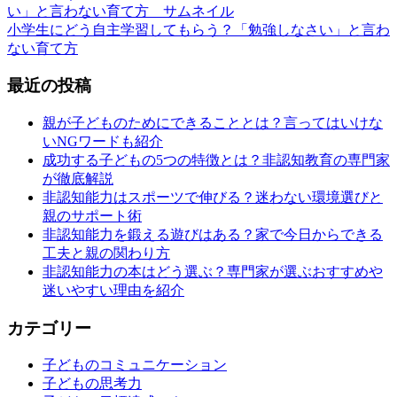
小学生にどう自主学習してもらう？「勉強しなさい」と言わ
ない育て方
最近の投稿
親が子どものためにできることとは？言ってはいけな
いNGワードも紹介
成功する子どもの5つの特徴とは？非認知教育の専門家
が徹底解説
非認知能力はスポーツで伸びる？迷わない環境選びと
親のサポート術
非認知能力を鍛える遊びはある？家で今日からできる
工夫と親の関わり方
非認知能力の本はどう選ぶ？専門家が選ぶおすすめや
迷いやすい理由を紹介
カテゴリー
子どものコミュニケーション
子どもの思考力