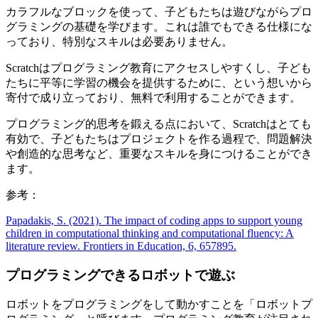
カラフルなブロックを使って、子どもたちは遊びながらプロ
グラミングの基礎を学びます。これは誰でもできる仕様にな
っており、特別なスキルは必要ありません。
Scratchはプログラミング教育にアクセスしやすくし、子ども
たちに平等に学習の機会を提供するために、という想いから
寄付で成り立っており、無料で利用することができます。
プログラミング的思考を鍛える点において、Scratchはとても
有効で、子どもたちはプロジェクトを作る過程で、問題解決
や創造的な思考など、重要なスキルを身につけることができ
ます。
参考：
Papadakis, S. (2021). The impact of coding apps to support young
children in computational thinking and computational fluency: A
literature review. Frontiers in Education, 6, 657895.
プログラミングできるロボットで遊ぶ
ロボットをプログラミングをして動かすことを「ロボットプ