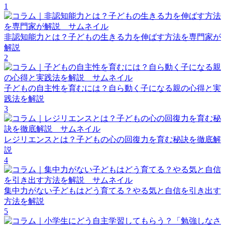
1
非認知能力とは？子どもの生きる力を伸ばす方法を専門家が
解説
2
子どもの自主性を育むには？自ら動く子になる親の心得と実
践法を解説
3
レジリエンスとは？子どもの心の回復力を育む秘訣を徹底解
説
4
集中力がない子どもはどう育てる？やる気と自信を引き出す
方法を解説
5