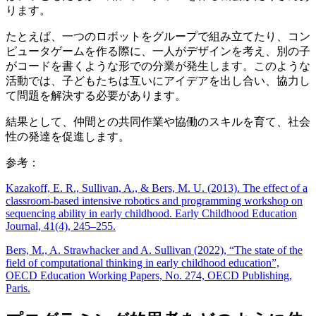
ります。
たとえば、一つのロボットをグループで組み立てたり、コン
ピュータゲームを作る際に、一人がデザインを考え、別の子
がコードを書くような形での分業が発生します。このような
活動では、子どもたちは互いにアイデアを出し合い、協力し
て問題を解決する必要があります。
結果として、仲間との共同作業や協働のスキルを育て、社会
性の発達を促進します。
参考：
Kazakoff, E. R., Sullivan, A., & Bers, M. U. (2013). The effect of a
classroom-based intensive robotics and programming workshop on
sequencing ability in early childhood. Early Childhood Education
Journal, 41(4), 245–255.
Bers, M., A. Strawhacker and A. Sullivan (2022), “The state of the
field of computational thinking in early childhood education”,
OECD Education Working Papers, No. 274, OECD Publishing,
Paris.