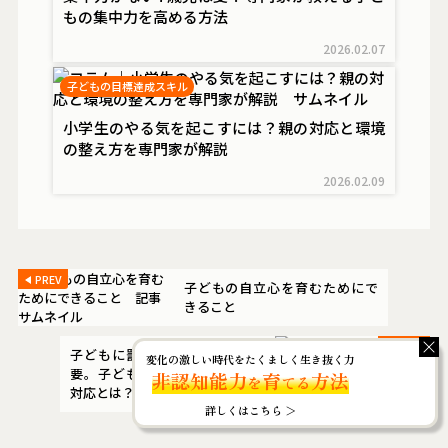
もの集中力を高める方法
2026.02.07
子どもの目標達成スキル
小学生のやる気を起こすには？親の対応と環境
の整え方を専門家が解説
2026.02.09
PREV
子どもの自立心を育むためにで
きること
NEXT
子どもに罰は必要だが注意も必
変化の激しい時代をたくましく生き抜く力
要。子どもが我慢できない時の
非認知能力
育
方法
を
てる
対応とは？
詳しくはこちら ＞