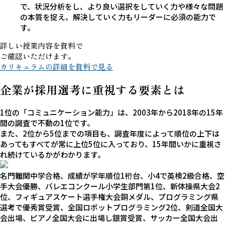
で、状況分析をし、より良い選択をしていく力や様々な問題
の本質を捉え、解決していく力もリーダーに必須の能力で
す。
詳しい授業内容を資料で
ご確認いただけます。
カリキュラムの詳細を資料で見る
企業が採用選考に
重視する要素
とは
1位の「コミュニケーション能力」は、2003年から2018年の15年
間の調査で不動の1位です。
また、2位から5位までの項目も、調査年度によって順位の上下は
あってもすべてが常に
上位5位に入っており、
15年間いかに重視さ
れ続けているかがわかります。
名門難関中学合格、成績が学年順位1桁台、小4で英検2級合格、空
手大会優勝、バレエコンクール小学生部門第1位、新体操県大会2
位、フィギュアスケート選手権大会銅メダル、プログラミング県
選考で優秀賞受賞、全国ロボットプログラミング2位、剣道全国大
会出場、ピアノ全国大会に出場し銀賞受賞、サッカー全国大会出