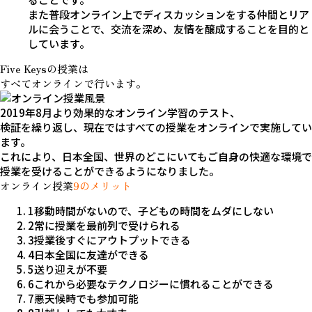
また普段オンライン上でディスカッションをする仲間とリア
ルに会うことで、交流を深め、友情を醸成することを目的と
しています。
Five Keysの授業は
すべてオンライン
で
行います。
2019年8月より効果的なオンライン学習のテスト、
検証を繰り返し、現在ではすべての授業をオンラインで実施してい
ます。
これにより、日本全国、世界のどこにいてもご自身の快適な環境で
授業を受けることができるようになりました。
オンライン授業
9
のメリット
1
移動時間がないので、子どもの時間をムダにしない
2
常に授業を最前列で受けられる
3
授業後すぐにアウトプットできる
4
日本全国に友達ができる
5
送り迎えが不要
6
これから必要なテクノロジーに慣れることができる
7
悪天候時でも参加可能