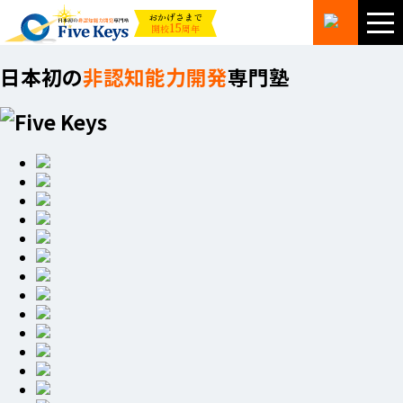
おかげさまで
15
開校
周年
日本初の
非認知能力開発
専門塾