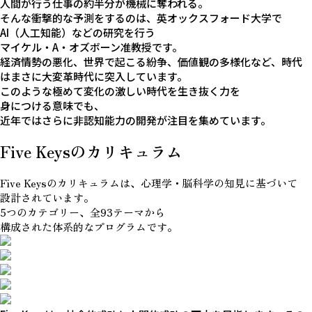
人間が行う仕事の約半分が機械に奪われる。
そんな衝撃的な予測をするのは、
英オックスフォード大学で
AI（人工知能）など
の
研究を行う
マイケル・A・オズボーン准教授です。
経済情勢の悪化、世界で起こる紛争、価値観の多様化など、時代
はまさに
大変革時代に突入しています。
このような極めて変化の激しい時代を生き抜く力を
身につける意味でも、
近年ではさらに非認知能力の開発が注目を集めています。
Five Keysの
カリキュラム
Five Keysのカリキュラムは、
心理学・脳科学の知見に基づいて
設計されています。
5つのカテゴリー、全93テーマから
構成された体系的なプログラムです。