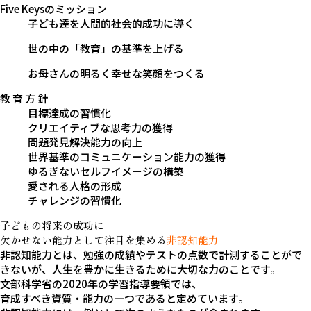
Five Keysの
ミッション
子ども達を人間的社会的成功に導く
世の中の「教育」の基準を上げる
お母さんの明るく幸せな笑顔をつくる
教 育 方 針
目標達成の習慣化
クリエイティブな思考力の獲得
問題発見解決能力の向上
世界基準のコミュニケーション能力の獲得
ゆるぎないセルフイメージの構築
愛される人格の形成
チャレンジの習慣化
子どもの将来の成功に
欠かせない能力として
注目を集める
非認知能力
非認知能力とは、勉強の成績やテストの点数で計測することがで
きないが、
人生を豊かに生きるために大切な力のことです。
文部科学省の2020年の学習指導要領では、
育成すべき資質・能力の一つであると定めています。