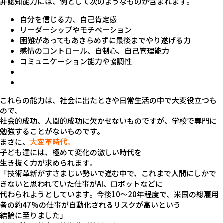
非認知能力には、例として次のようなものが含まれます。
自分を信じる力、自己肯定感
リーダーシップやモチベーション
困難があってもあきらめずに最後までやり遂げる力
感情のコントロール、自制心、自己管理能力
コミュニケーション能力や協調性
これらの能力は、社会に出たときや日常生活の中で大変役立つも
ので、
社会的成功、人間的成功に欠かせないものですが、学校で専門に
勉強することがないものです。
まさに、
大変革時代。
子ども達には、
極めて変化の激しい時代を
生き抜く力
が求められます。
「技術革新がすさまじい勢いで進む中で、これまで人間にしかで
きない
と思われていた仕事がAI、ロボットなどに
代わられようとしています。
今後10～20年程度で、米国の総雇用
者の約47%の仕事が自動化される
リスクが高いという
結論に至りました」