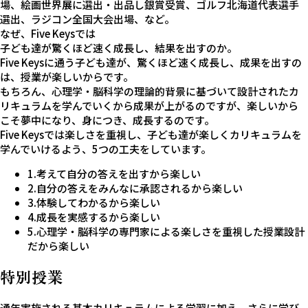
場、絵画世界展に選出・出品し銀賞受賞、ゴルフ北海道代表選手
選出、ラジコン全国大会出場、など。
なぜ、Five Keysでは
子ども達が驚くほど速く成長し、
結果を出すのか。
Five Keysに通う子ども達が、驚くほど速く成長し、成果を出すの
は、授業が楽しいからです。
もちろん、心理学・脳科学の理論的背景に基づいて設計されたカ
リキュラムを学んでいくから
成果が上がるのですが、
楽しいから
こそ夢中になり、身につき、成長するのです。
Five Keysでは楽しさを重視し、子ども達が楽しくカリキュラムを
学んでいけるよう、
5つの工夫をしています。
1.
考えて自分の答えを出す
から
楽しい
2.
自分の答えを
みんなに承認される
から
楽しい
3.
体験してわかる
から
楽しい
4.
成長を実感する
から
楽しい
5.
心理学・脳科学の専門家
による
楽しさを重視した授業設計
だから
楽しい
特別授業
通年実施される基本カリキュラムによる学習に加え、
さらに学び