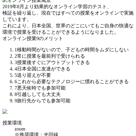
2019年8月より効果的なオンライン学習のテスト、
検証を繰り返し、現在ではすべての授業をオンラインで実施
しています。
これにより、日本全国、世界のどこにいてもご自身の快適な
環境で授業を受けることができるようになりました。
オンライン授業
9
のメリット
1
移動時間がないので、子どもの時間をムダにしない
2
常に授業を最前列で受けられる
3
授業後すぐにアウトプットできる
4
日本全国に友達ができる
5
送り迎えが不要
6
これから必要なテクノロジーに慣れることができる
7
悪天候時でも参加可能
8
引越ししても大丈夫
9
旅行先からでも参加可能
授業環境
zoom
※推奨環境：光回線