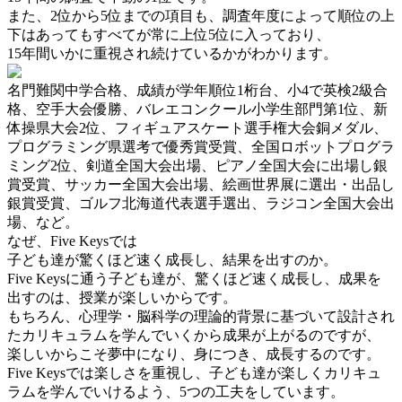
また、2位から5位までの項目も、調査年度によって順位の上
下はあってもすべてが常に
上位5位に入っており、
15年間いかに重視され続けているかがわかります。
名門難関中学合格、成績が学年順位1桁台、小4で英検2級合
格、空手大会優勝、バレエコンクール小学生部門第1位、新
体操県大会2位、フィギュアスケート選手権大会銅メダル、
プログラミング県選考で優秀賞受賞、全国ロボットプログラ
ミング2位、剣道全国大会出場、ピアノ全国大会に出場し銀
賞受賞、サッカー全国大会出場、絵画世界展に選出・出品し
銀賞受賞、ゴルフ北海道代表選手選出、ラジコン全国大会出
場、など。
なぜ、Five Keysでは
子ども達が驚くほど速く成長し、
結果を出すのか。
Five Keysに通う子ども達が、驚くほど速く成長し、成果を
出すのは、授業が楽しいからです。
もちろん、心理学・脳科学の理論的背景に基づいて設計され
たカリキュラムを学んでいくから
成果が上がるのですが、
楽しいからこそ夢中になり、身につき、成長するのです。
Five Keysでは楽しさを重視し、子ども達が楽しくカリキュ
ラムを学んでいけるよう、
5つの工夫をしています。