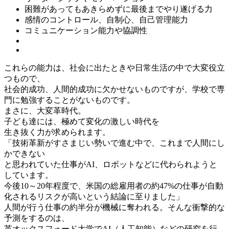
困難があってもあきらめずに最後までやり遂げる力
感情のコントロール、自制心、自己管理能力
コミュニケーション能力や協調性
これらの能力は、社会に出たときや日常生活の中で大変役立
つもので、
社会的成功、人間的成功に欠かせないものですが、学校で専
門に勉強することがないものです。
まさに、
大変革時代。
子ども達には、
極めて変化の激しい時代を
生き抜く力
が求められます。
「技術革新がすさまじい勢いで進む中で、これまで人間にし
かできない
と思われていた仕事がAI、ロボットなどに
代わられようと
しています。
今後10～20年程度で、米国の総雇用者の約47%の仕事が自動
化される
リスクが高いという
結論に至りました」
人間が行う仕事の約半分が機械に奪われる。
そんな衝撃的な
予測をするのは、
英オックスフォード大学で
AI（人工知能）など
の
研究を行