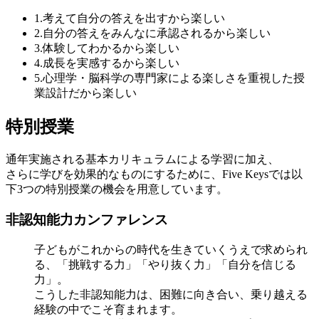
1.
考えて自分の答えを出す
から
楽しい
2.
自分の答えを
みんなに承認される
から
楽しい
3.
体験してわかる
から
楽しい
4.
成長を実感する
から
楽しい
5.
心理学・脳科学の専門家
による
楽しさを重視した授
業設計
だから
楽しい
特別授業
通年実施される基本カリキュラムによる学習に加え、
さらに学びを効果的なものにするために、Five Keysでは以
下3つの特別授業の機会を
用意しています。
非認知能力カンファレンス
子どもがこれからの時代を生きていくうえで求められ
る、「挑戦する力」「やり抜く力」「自分を信じる
力」。
こうした非認知能力は、困難に向き合い、乗り越える
経験の中でこそ育まれます。