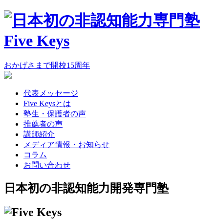
おかげさまで
開校
15
周年
代表メッセージ
Five Keysとは
塾生・保護者の声
推薦者の声
講師紹介
メディア情報・お知らせ
コラム
お問い合わせ
日本初の
非認知能力開発
専門塾