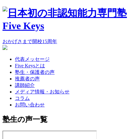
おかげさまで
開校
15
周年
代表メッセージ
Five Keysとは
塾生・保護者の声
推薦者の声
講師紹介
メディア情報・お知らせ
コラム
お問い合わせ
塾生の声一覧