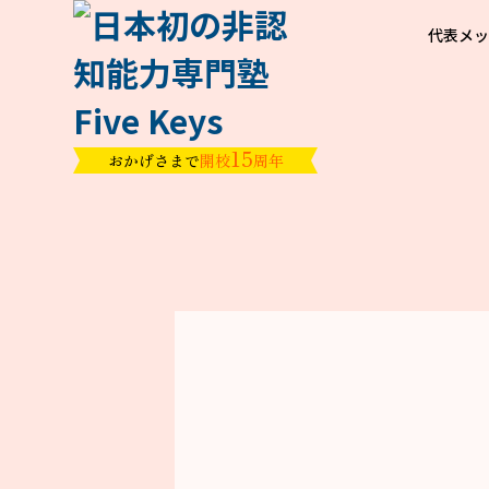
代表メ
15
おかげさまで
開校
周年